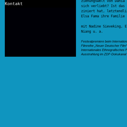
ziehungswelt von Dania 
Kontakt
sich verliebt? Ist das 
ziniert hat, letztendli
Elsa Fama ihre Familie 
mit Nadine Sieveking, E
Niang u. a.
Festivalpremiere beim Internatio
Filmreihe „Neuer Deutscher Film
Internationales Ethnografisches 
Ausstrahlung im ZDF-Dokukanal