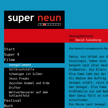
Senegallemand
von
David Sieveking
Start
Eine deutsch-senegalesische Be
Super 9
Dania, ein Soldat aus d
Filme
Soziologin, haben eine 
Senegallemand
benannt nach ihrer deut
Sollbruchstelle
Großmutter. Die Eltern 
Schweigen ist Silber
Elsa Fama lebt bei der 
Als Nadine den Auftrag 
Jesus Freaks
Senegal erhält, reist d
Zwischen Himmel und Erde
den Senegal. Elsa Fama 
Drifter
Großfamilie ein und Nad
Weltverbesserer auf dem
Schlachtfeld
Aber Dania fällt es sch
Festival
einzufinden.
Die Reise nach Senegal 
Buch